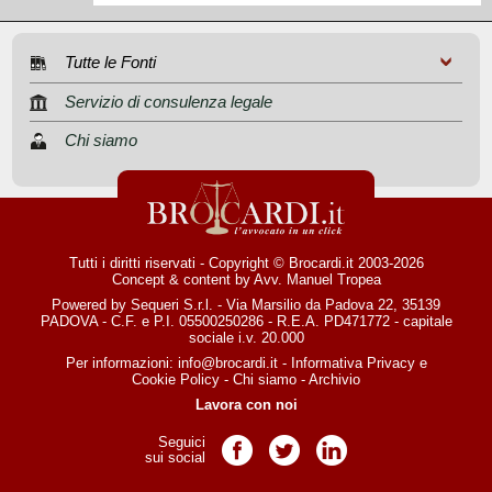
Tutte le Fonti
Servizio di consulenza legale
Chi siamo
Tutti i diritti riservati - Copyright © Brocardi.it 2003-2026
Concept & content by
Avv. Manuel Tropea
Powered by Sequeri S.r.l. - Via Marsilio da Padova 22, 35139
PADOVA - C.F. e P.I. 05500250286 - R.E.A. PD471772 - capitale
sociale i.v. 20.000
Per informazioni:
info@brocardi.it
-
Informativa Privacy
e
Cookie Policy
-
Chi siamo
-
Archivio
Lavora con noi
Seguici
Pagina Facebook
Pagina Twitter
Pagina LinkedIn
sui social