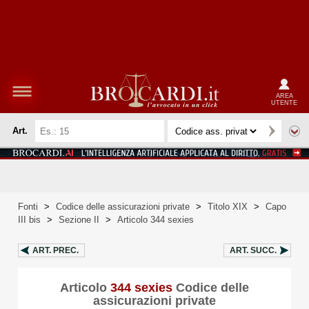
AREA
UTENTE
Art.
Fonti
>
Codice delle assicurazioni private
>
Titolo XIX
>
Capo
III bis
>
Sezione II
>
Articolo 344 sexies
ART.
PREC.
ART.
SUCC.
Articolo
344 sexies
Codice delle
assicurazioni private