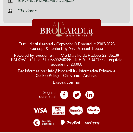
Servizio di consulenza legale
Chi siamo
Tutti i diritti riservati - Copyright © Brocardi.it 2003-2026
Concept & content by
Avv. Manuel Tropea
Powered by Sequeri S.r.l. - Via Marsilio da Padova 22, 35139
PADOVA - C.F. e P.I. 05500250286 - R.E.A. PD471772 - capitale
sociale i.v. 20.000
Per informazioni:
info@brocardi.it
-
Informativa Privacy
e
Cookie Policy
-
Chi siamo
-
Archivio
Lavora con noi
Seguici
Pagina Facebook
Pagina Twitter
Pagina LinkedIn
sui social