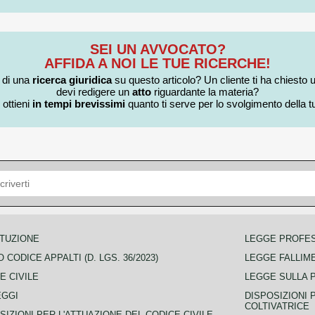
SEI UN AVVOCATO?
AFFIDA A NOI LE TUE RICERCHE!
i di una
ricerca giuridica
su questo articolo? Un cliente ti ha chiesto 
devi redigere un
atto
riguardante la materia?
 ottieni
in tempi brevissimi
quanto ti serve per lo svolgimento della tu
TUZIONE
LEGGE PROFE
 CODICE APPALTI (D. LGS. 36/2023)
LEGGE FALLIM
E CIVILE
LEGGE SULLA 
EGGI
DISPOSIZIONI 
COLTIVATRICE
SIZIONI PER L'ATTUAZIONE DEL CODICE CIVILE