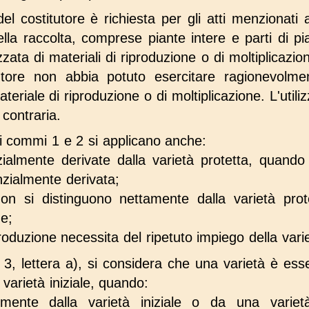
del costitutore è richiesta per gli atti menzionat
ella raccolta, comprese piante intere e parti di p
zzata di materiali di riproduzione o di moltiplicazion
ore non abbia potuto esercitare ragionevolment
teriale di riproduzione o di moltiplicazione. L'uti
 contraria.
ei commi 1 e 2 si applicano anche:
zialmente derivate dalla varietà protetta, quand
nzialmente derivata;
non si distinguono nettamente dalla varietà pro
ne;
produzione necessita del ripetuto impiego della vari
 3, lettera a), si considera che una varietà è es
a varietà iniziale, quando:
emente dalla varietà iniziale o da una vari