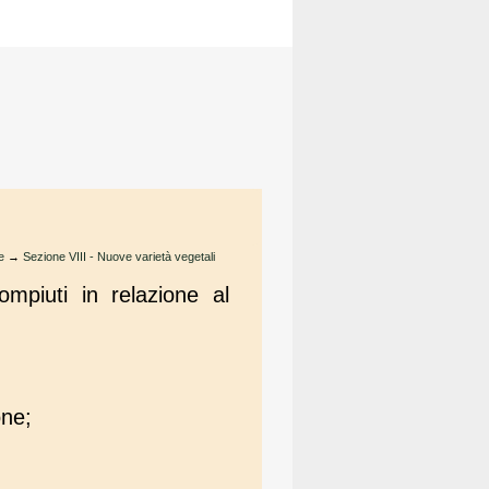
e
→
Sezione VIII - Nuove varietà vegetali
ompiuti in relazione al
one;