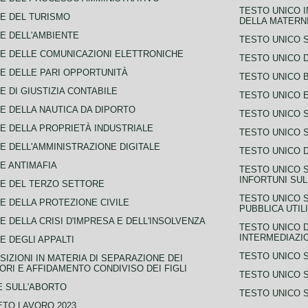
TESTO UNICO I
E DEL TURISMO
DELLA MATERNI
E DELL'AMBIENTE
TESTO UNICO 
E DELLE COMUNICAZIONI ELETTRONICHE
TESTO UNICO D
E DELLE PARI OPPORTUNITÀ
TESTO UNICO 
E DI GIUSTIZIA CONTABILE
TESTO UNICO E
E DELLA NAUTICA DA DIPORTO
TESTO UNICO 
E DELLA PROPRIETÀ INDUSTRIALE
TESTO UNICO 
E DELL'AMMINISTRAZIONE DIGITALE
TESTO UNICO D
E ANTIMAFIA
TESTO UNICO 
INFORTUNI SU
E DEL TERZO SETTORE
TESTO UNICO 
E DELLA PROTEZIONE CIVILE
PUBBLICA UTIL
E DELLA CRISI D'IMPRESA E DELL'INSOLVENZA
TESTO UNICO D
INTERMEDIAZIO
E DEGLI APPALTI
TESTO UNICO 
SIZIONI IN MATERIA DI SEPARAZIONE DEI
ORI E AFFIDAMENTO CONDIVISO DEI FIGLI
TESTO UNICO 
 SULL'ABORTO
TESTO UNICO S
TO LAVORO 2023