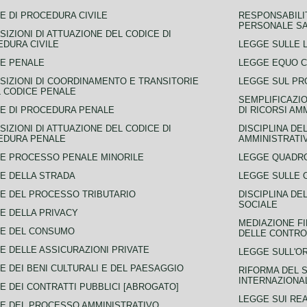
E DI PROCEDURA CIVILE
RESPONSABILI
PERSONALE SA
SIZIONI DI ATTUAZIONE DEL CODICE DI
DURA CIVILE
LEGGE SULLE L
E PENALE
LEGGE EQUO 
SIZIONI DI COORDINAMENTO E TRANSITORIE
LEGGE SUL PR
L CODICE PENALE
SEMPLIFICAZIO
E DI PROCEDURA PENALE
DI RICORSI AM
SIZIONI DI ATTUAZIONE DEL CODICE DI
DISCIPLINA DE
EDURA PENALE
AMMINISTRATI
E PROCESSO PENALE MINORILE
LEGGE QUADRO
E DELLA STRADA
LEGGE SULLE 
E DEL PROCESSO TRIBUTARIO
DISCIPLINA DE
SOCIALE
E DELLA PRIVACY
MEDIAZIONE FI
CE DEL CONSUMO
DELLE CONTROV
E DELLE ASSICURAZIONI PRIVATE
LEGGE SULL'O
E DEI BENI CULTURALI E DEL PAESAGGIO
RIFORMA DEL S
INTERNAZIONA
E DEI CONTRATTI PUBBLICI [ABROGATO]
LEGGE SUI REA
E DEL PROCESSO AMMINISTRATIVO