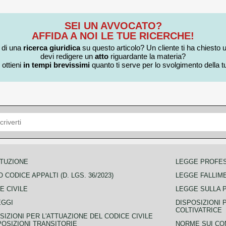
SEI UN AVVOCATO?
AFFIDA A NOI LE TUE RICERCHE!
i di una
ricerca giuridica
su questo articolo? Un cliente ti ha chiesto 
devi redigere un
atto
riguardante la materia?
 ottieni
in tempi brevissimi
quanto ti serve per lo svolgimento della tu
TUZIONE
LEGGE PROFE
 CODICE APPALTI (D. LGS. 36/2023)
LEGGE FALLIM
E CIVILE
LEGGE SULLA 
EGGI
DISPOSIZIONI 
COLTIVATRICE
SIZIONI PER L'ATTUAZIONE DEL CODICE CIVILE
POSIZIONI TRANSITORIE
NORME SUI CO