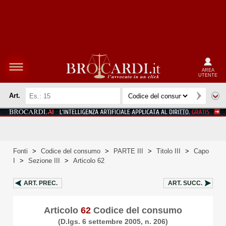
AREA
UTENTE
Art.
Fonti
>
Codice del consumo
>
PARTE III
>
Titolo III
>
Capo
I
>
Sezione III
>
Articolo 62
ART.
PREC.
ART.
SUCC.
Articolo
62
Codice del consumo
(D.lgs. 6 settembre 2005, n. 206)