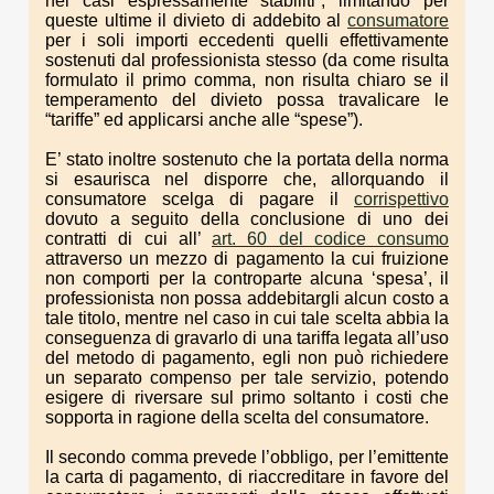
nei casi espressamente stabiliti”, limitando per
queste ultime il divieto di addebito al
consumatore
per i soli importi eccedenti quelli effettivamente
sostenuti dal professionista stesso (da come risulta
formulato il primo comma, non risulta chiaro se il
temperamento del divieto possa travalicare le
“tariffe” ed applicarsi anche alle “spese”).
E’ stato inoltre sostenuto che la portata della norma
si esaurisca nel disporre che, allorquando il
consumatore scelga di pagare il
corrispettivo
dovuto a seguito della conclusione di uno dei
contratti di cui all’
art. 60 del codice consumo
attraverso un mezzo di pagamento la cui fruizione
non comporti per la controparte alcuna ‘spesa’, il
professionista non possa addebitargli alcun costo a
tale titolo, mentre nel caso in cui tale scelta abbia la
conseguenza di gravarlo di una tariffa legata all’uso
del metodo di pagamento, egli non può richiedere
un separato compenso per tale servizio, potendo
esigere di riversare sul primo soltanto i costi che
sopporta in ragione della scelta del consumatore.
Il secondo comma prevede l’obbligo, per l’emittente
la carta di pagamento, di riaccreditare in favore del