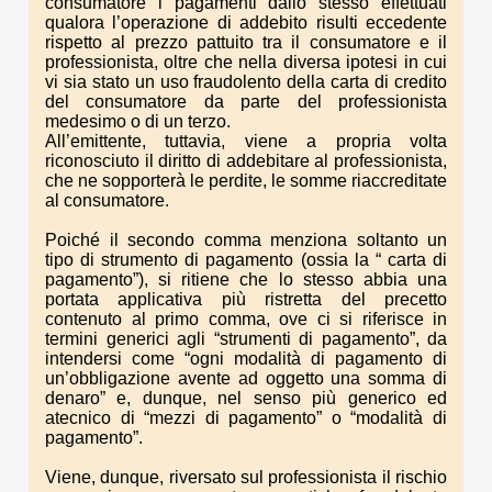
consumatore i pagamenti dallo stesso effettuati
qualora l’operazione di addebito risulti eccedente
rispetto al prezzo pattuito tra il consumatore e il
professionista, oltre che nella diversa ipotesi in cui
vi sia stato un uso fraudolento della carta di credito
del consumatore da parte del professionista
medesimo o di un terzo.
All’emittente, tuttavia, viene a propria volta
riconosciuto il diritto di addebitare al professionista,
che ne sopporterà le perdite, le somme riaccreditate
al consumatore.
Poiché il secondo comma menziona soltanto un
tipo di strumento di pagamento (ossia la “ carta di
pagamento”), si ritiene che lo stesso abbia una
portata applicativa più ristretta del precetto
contenuto al primo comma, ove ci si riferisce in
termini generici agli “strumenti di pagamento”, da
intendersi come “ogni modalità di pagamento di
un’obbligazione avente ad oggetto una somma di
denaro” e, dunque, nel senso più generico ed
atecnico di “mezzi di pagamento” o “modalità di
pagamento”.
Viene, dunque, riversato sul professionista il rischio