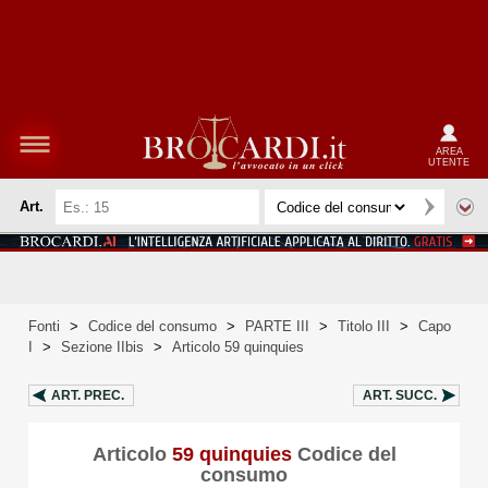
AREA
UTENTE
Art.
Fonti
>
Codice del consumo
>
PARTE III
>
Titolo III
>
Capo
I
>
Sezione IIbis
>
Articolo 59 quinquies
ART.
PREC.
ART.
SUCC.
Articolo
59 quinquies
Codice del
consumo