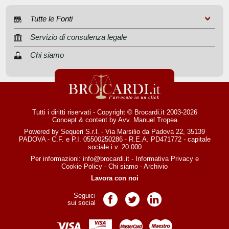
Tutte le Fonti
Servizio di consulenza legale
Chi siamo
Tutti i diritti riservati - Copyright © Brocardi.it 2003-2026
Concept & content by
Avv. Manuel Tropea
Powered by Sequeri S.r.l. - Via Marsilio da Padova 22, 35139
PADOVA - C.F. e P.I. 05500250286 - R.E.A. PD471772 - capitale
sociale i.v. 20.000
Per informazioni:
info@brocardi.it
-
Informativa Privacy
e
Cookie Policy
-
Chi siamo
-
Archivio
Lavora con noi
Seguici
Pagina Facebook
Pagina Twitter
Pagina LinkedIn
sui social