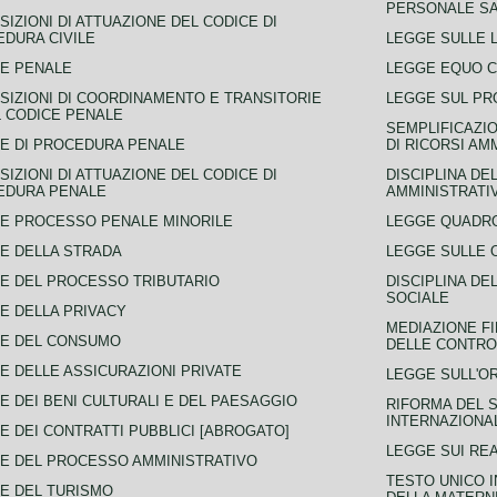
PERSONALE SA
SIZIONI DI ATTUAZIONE DEL CODICE DI
DURA CIVILE
LEGGE SULLE L
E PENALE
LEGGE EQUO 
SIZIONI DI COORDINAMENTO E TRANSITORIE
LEGGE SUL PR
L CODICE PENALE
SEMPLIFICAZIO
E DI PROCEDURA PENALE
DI RICORSI AM
SIZIONI DI ATTUAZIONE DEL CODICE DI
DISCIPLINA DE
EDURA PENALE
AMMINISTRATI
E PROCESSO PENALE MINORILE
LEGGE QUADRO
E DELLA STRADA
LEGGE SULLE 
E DEL PROCESSO TRIBUTARIO
DISCIPLINA DE
SOCIALE
E DELLA PRIVACY
MEDIAZIONE FI
CE DEL CONSUMO
DELLE CONTROV
E DELLE ASSICURAZIONI PRIVATE
LEGGE SULL'O
E DEI BENI CULTURALI E DEL PAESAGGIO
RIFORMA DEL S
INTERNAZIONA
E DEI CONTRATTI PUBBLICI [ABROGATO]
LEGGE SUI REA
E DEL PROCESSO AMMINISTRATIVO
TESTO UNICO I
E DEL TURISMO