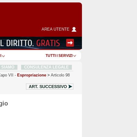
AREA UTENTE
I
TUTTI I SERVIZI
I SIAMO
CONSULENZA LEGALE
apo VII
-
Espropriazione
>
Articolo 98
ART.
SUCCESSIVO
gio