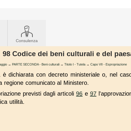
Consulenza
t. 98 Codice dei beni culturali e del pae
saggio
→
PARTE SECONDA - Beni culturali
→
Titolo I - Tutela
→
Capo VII - Espropriazione
à è dichiarata con decreto ministeriale o, nel caso
a regione comunicato al Ministero.
riazione previsti dagli articoli
96
e
97
l'approvazio
ca utilità.