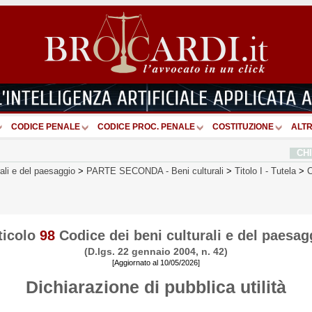
CODICE PENALE
CODICE PROC. PENALE
COSTITUZIONE
ALTR
CH
rali e del paesaggio
>
PARTE SECONDA
-
Beni culturali
>
Titolo I
-
Tutela
>
C
ticolo
98
Codice dei beni culturali e del paesag
(D.lgs. 22 gennaio 2004, n. 42)
[Aggiornato al 10/05/2026]
Dichiarazione di pubblica utilità