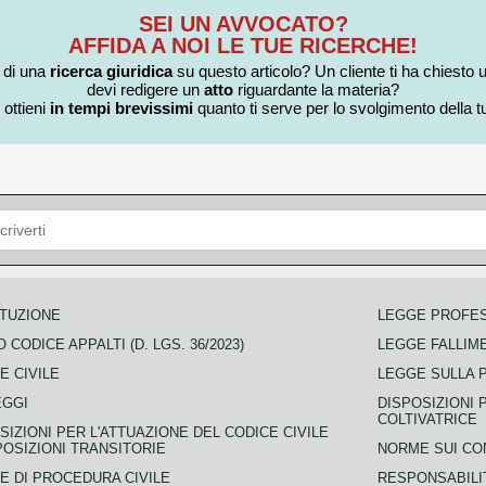
SEI UN AVVOCATO?
AFFIDA A NOI LE TUE RICERCHE!
i di una
ricerca giuridica
su questo articolo? Un cliente ti ha chiesto 
devi redigere un
atto
riguardante la materia?
 ottieni
in tempi brevissimi
quanto ti serve per lo svolgimento della tu
TUZIONE
LEGGE PROFE
 CODICE APPALTI (D. LGS. 36/2023)
LEGGE FALLIM
E CIVILE
LEGGE SULLA 
EGGI
DISPOSIZIONI 
COLTIVATRICE
SIZIONI PER L'ATTUAZIONE DEL CODICE CIVILE
POSIZIONI TRANSITORIE
NORME SUI CO
E DI PROCEDURA CIVILE
RESPONSABILI