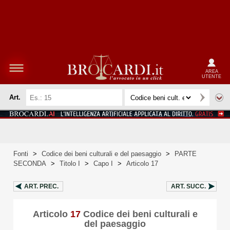
AREA
UTENTE
Art.
Fonti
>
Codice dei beni culturali e del paesaggio
>
PARTE
SECONDA
>
Titolo I
>
Capo I
>
Articolo 17
ART.
PREC.
ART.
SUCC.
Articolo
17
Codice dei beni culturali e
del paesaggio