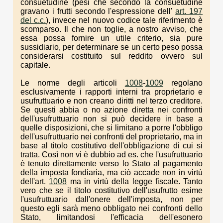
consuetudine (pesi che secondo la consuetudine
gravano i frutti secondo l'espressione dell'
art. 197
del c.c.
), invece nel nuovo codice tale riferimento è
scomparso. Il che non toglie, a nostro avviso, che
essa possa fornire un utile criterio, sia pure
sussidiario, per determinare se un certo peso possa
considerarsi costituito sul reddito ovvero sul
capitale.
Le norme degli articoli
1008
-
1009
regolano
esclusivamente i rapporti interni tra proprietario e
usufruttuario e non creano diritti nel terzo creditore.
Se questi abbia o no azione diretta nei confronti
dell'usufruttuario non si può decidere in base a
quelle disposizioni, che si limitano a porre l'obbligo
dell'usufruttuario nei confronti del proprietario, ma in
base al titolo costitutivo dell'obbligazione di cui si
tratta. Così non vi è dubbio ad es. che l'usufruttuario
è tenuto direttamente verso lo Stato al pagamento
della imposta fondiaria, ma ciò accade non in virtù
dell'art.
1008
ma in virtù della legge fiscale. Tanto
vero che se il titolo costitutivo dell'usufrutto esime
l'usufruttuario dall'onere dell'imposta, non per
questo egli sarà meno obbligato nei confronti dello
Stato, limitandosi l'efficacia dell'esonero