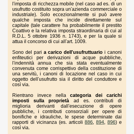
l'imposta di ricchezza mobile (nel caso ad es. di un
usufrutto costituito sopra un'azienda commerciale o
industriale). Solo eccezionalmente si può avere
qualche imposta che incide direttamente sul
capitale (tale carattere ha probabilmente il prestito
Coattivo e la relativa imposta straordinaria di cui al
R.D.L. 5 ottobre 1936 n. 1743), e per la quale si
attua il concorso di cui all'art. 1009.
Sono del pari
a carico dell'usufruttuario
i canoni
enfiteutici per derivazioni di acque pubbliche,
l'indennità annua che sia stata eventualmente
convenuta come corrispettivo della costituzione di
una servitù, i canoni di locazione nel caso in cui
oggetto dell'usufrutto sia il diritto del conduttore e
così via.
Rientrano invece nella
categoria dei carichi
imposti sulla proprietà
ad es. contributi di
miglioria derivanti dall'esecuzione di opere
pubbliche, i contributi consorziali per opere di
bonifiche e idrauliche, le spese determinate dai
rapporti di vicinanza (es. articoli
886
,
894
,
896
) e
così via.