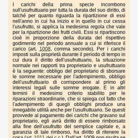
I carichi della prima specie incombono
sull'usufruttuario per tutta la durata del suo diritto, di
talché per quanto riguarda la ripartizione di essi
nell'anno in cui ha inizio e in quello in cui cessa
l'usufrutto, si applica la medesima regola che vale
per la ripartizione dei frutti civili. Essi si ripartiscono
cioè in proporzione della durata del rispettivo
godimento nel periodo annuale a cui si riferisce il
carico (art.
1008
, comma secondo). Per i carichi
imposti sulla proprietà durante il periodo di tempo in
cui dura il diritto dell'usufruttuario, la situazione
normale nei rapporti tra proprietario e usufruttuario
è la seguente: obbligo del proprietario di sborsare
le somme necessarie per l'adempimento, obbligo
dell'usufruttuario di corrispondere al primo gli
interessi legali sulle somme erogate. E in altri
termini il medesimo criterio stabilito per le
riparazioni straordinarie, che si spiega col fatto che
l'adempimento di quegli obblighi produce una
innegabile utilità anche per l'usufruttuario. Se questi
provvede al pagamento dei carichi che gravano sul
proprietario, egli avrà diritto di essere rimborsato
alla fine dell'usufrutto del semplice capitale e, a
garanzia di tale rimborso, ha diritto di ritenere la
cosa (
art. 1011 del c.c.
). Dall'art. 1009 non risulta se