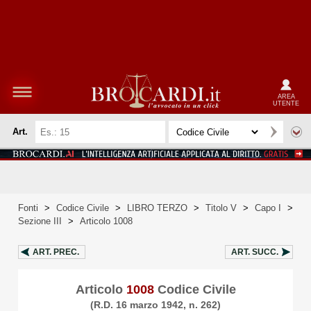
AREA
UTENTE
Art.
Fonti
>
Codice Civile
>
LIBRO TERZO
>
Titolo V
>
Capo I
>
Sezione III
>
Articolo 1008
ART.
PREC.
ART.
SUCC.
Articolo
1008
Codice Civile
(R.D. 16 marzo 1942, n. 262)