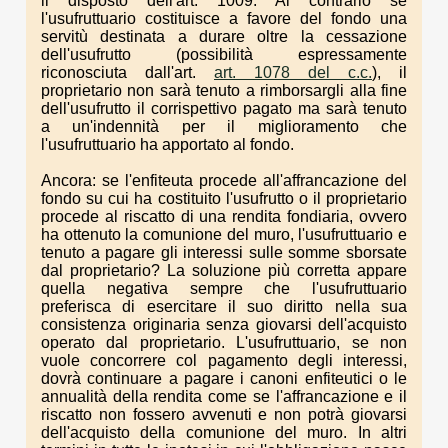
il disposto dell'art. 1009. Al contrario se
l'usufruttuario costituisce a favore del fondo una
servitù destinata a durare oltre la cessazione
dell'usufrutto (possibilità espressamente
riconosciuta dall'art.
art. 1078 del c.c.
), il
proprietario non sarà tenuto a rimborsargli alla fine
dell'usufrutto il corrispettivo pagato ma sarà tenuto
a un'indennità per il miglioramento che
l'usufruttuario ha apportato al fondo.
Ancora: se l'enfiteuta procede all'affrancazione del
fondo su cui ha costituito l'usufrutto o il proprietario
procede al riscatto di una rendita fondiaria, ovvero
ha ottenuto la comunione del muro, l'usufruttuario e
tenuto a pagare gli interessi sulle somme sborsate
dal proprietario? La soluzione più corretta appare
quella negativa sempre che l'usufruttuario
preferisca di esercitare il suo diritto nella sua
consistenza originaria senza giovarsi dell'acquisto
operato dal proprietario. L'usufruttuario, se non
vuole concorrere col pagamento degli interessi,
dovrà continuare a pagare i canoni enfiteutici o le
annualità della rendita come se l'affrancazione e il
riscatto non fossero avvenuti e non potrà giovarsi
dell'acquisto della comunione del muro. In altri