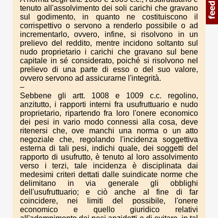
tenuto all'assolvimento dei soli carichi che gravano
sul godimento, in quanto ne costituiscono il
corrispettivo o servono a renderlo possibile o ad
incrementarlo, ovvero, infine, si risolvono in un
prelievo del reddito, mentre incidono soltanto sul
nudo proprietario i carichi che gravano sul bene
capitale in sé considerato, poiché si risolvono nel
prelievo di una parte di esso o del suo valore,
ovvero servono ad assicurarne l'integrità.
–
Sebbene gli artt. 1008 e 1009 c.c. regolino,
anzitutto, i rapporti interni fra usufruttuario e nudo
proprietario, ripartendo fra loro l'onere economico
dei pesi in vario modo connessi alla cosa, deve
ritenersi che, ove manchi una norma o un atto
negoziale che, regolando l'incidenza soggettiva
esterna di tali pesi, indichi quale, dei soggetti del
rapporto di usufrutto, è tenuto al loro assolvimento
verso i terzi, tale incidenza è disciplinata dai
medesimi criteri dettati dalle suindicate norme che
delimitano in via generale gli obblighi
dell'usufruttuario; e ciò anche al fine di far
coincidere, nei limiti del possibile, l'onere
economico e quello giuridico relativi