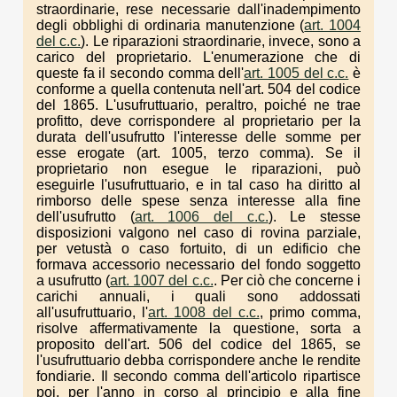
straordinarie, rese necessarie dall'inadempimento
degli obblighi di ordinaria manutenzione (
art. 1004
del c.c.
). Le riparazioni straordinarie, invece, sono a
carico del proprietario. L'enumerazione che di
queste fa il secondo comma dell'
art. 1005 del c.c.
è
conforme a quella contenuta nell'art. 504 del codice
del 1865. L'usufruttuario, peraltro, poiché ne trae
profitto, deve corrispondere al proprietario per la
durata dell'usufrutto l'interesse delle somme per
esse erogate (art. 1005, terzo comma). Se il
proprietario non esegue le riparazioni, può
eseguirle l'usufruttuario, e in tal caso ha diritto al
rimborso delle spese senza interesse alla fine
dell'usufrutto (
art. 1006 del c.c.
). Le stesse
disposizioni valgono nel caso di rovina parziale,
per vetustà o caso fortuito, di un edificio che
formava accessorio necessario del fondo soggetto
a usufrutto (
art. 1007 del c.c.
. Per ciò che concerne i
carichi annuali, i quali sono addossati
all'usufruttuario, l'
art. 1008 del c.c.
, primo comma,
risolve affermativamente la questione, sorta a
proposito dell'art. 506 del codice del 1865, se
l'usufruttuario debba corrispondere anche le rendite
fondiarie. Il secondo comma dell'articolo ripartisce
poi, per l'anno in corso al principio e alla fine