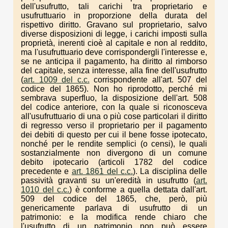
dell'usufrutto, tali carichi tra proprietario e
usufruttuario in proporzione della durata del
rispettivo diritto. Gravano sul proprietario, salvo
diverse disposizioni di legge, i carichi imposti sulla
proprietà, inerenti cioè al capitale e non al reddito,
ma l'usufruttuario deve corrispondergli l'interesse e,
se ne anticipa il pagamento, ha diritto al rimborso
del capitale, senza interesse, alla fine dell'usufrutto
(
art. 1009 del c.c.
corrispondente all'art. 507 del
codice del 1865). Non ho riprodotto, perché mi
sembrava superfluo, la disposizione dell'art. 508
del codice anteriore, con la quale si riconosceva
all'usufruttuario di una o più cose particolari il diritto
di regresso verso il proprietario per il pagamento
dei debiti di questo per cui il bene fosse ipotecato,
nonché per le rendite semplici (o censi), le quali
sostanzialmente non divergono di un comune
debito ipotecario (articoli 1782 del codice
precedente e
art. 1861 del c.c.
). La disciplina delle
passività gravanti su un'eredità in usufrutto (
art.
1010 del c.c.
) è conforme a quella dettata dall'art.
509 del codice del 1865, che, però, più
genericamente parlava di usufrutto di un
patrimonio: e la modifica rende chiaro che
l'usufrutto di un patrimonio non può essere