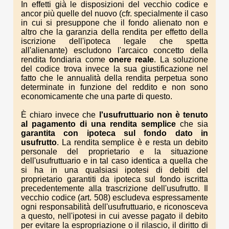
In effetti già le disposizioni del vecchio codice e
ancor più quelle del nuovo (cfr. specialmente il caso
in cui si presuppone che il fondo alienato non e
altro che la garanzia della rendita per effetto della
iscrizione dell'ipoteca legale che spetta
all'alienante) escludono l'arcaico concetto della
rendita fondiaria come
onere reale
. La soluzione
del codice trova invece la sua giustificazione nel
fatto che le annualità della rendita perpetua sono
determinate in funzione del reddito e non sono
economicamente che una parte di questo.
È chiaro invece che
l'usufruttuario non è tenuto
al pagamento di una rendita semplice
che sia
garantita con ipoteca sul fondo dato in
usufrutto
. La rendita semplice è e resta un debito
personale del proprietario e la situazione
dell'usufruttuario e in tal caso identica a quella che
si ha in una qualsiasi ipotesi di debiti del
proprietario garantiti da ipoteca sul fondo iscritta
precedentemente alla trascrizione dell'usufrutto. Il
vecchio codice (art. 508) escludeva espressamente
ogni responsabilità dell'usufruttuario, e riconosceva
a questo, nell'ipotesi in cui avesse pagato il debito
per evitare la espropriazione o il rilascio, il diritto di