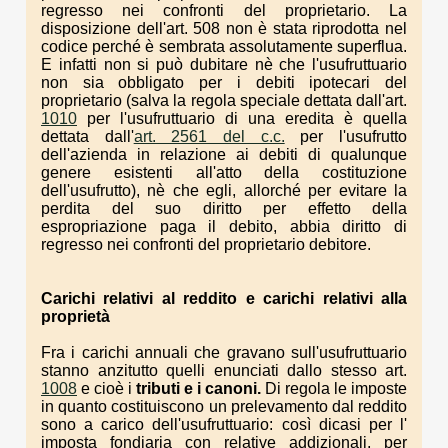
regresso nei confronti del proprietario. La
disposizione dell'art. 508 non è stata riprodotta nel
codice perché è sembrata assolutamente superflua.
E infatti non si può dubitare nè che l'usufruttuario
non sia obbligato per i debiti ipotecari del
proprietario (salva la regola speciale dettata dall'art.
1010
per l'usufruttuario di una eredita è quella
dettata dall'
art. 2561 del c.c.
per l'usufrutto
dell'azienda in relazione ai debiti di qualunque
genere esistenti all'atto della costituzione
dell'usufrutto), nè che egli, allorché per evitare la
perdita del suo diritto per effetto della
espropriazione paga il debito, abbia diritto di
regresso nei confronti del proprietario debitore.
Carichi relativi al reddito e carichi relativi alla
proprietà
Fra i carichi annuali che gravano sull'usufruttuario
stanno anzitutto quelli enunciati dallo stesso art.
1008
e cioè i
tributi e i canoni.
Di regola le imposte
in quanto costituiscono un prelevamento dal reddito
sono a carico dell'usufruttuario: così dicasi per l'
imposta fondiaria con relative addizionali, per