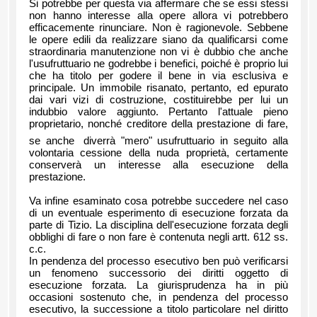
Si potrebbe per questa via affermare che se essi stessi
non hanno interesse alla opere allora vi potrebbero
efficacemente rinunciare. Non è ragionevole. Sebbene
le opere edili da realizzare siano da qualificarsi come
straordinaria manutenzione non vi è dubbio che anche
l'usufruttuario ne godrebbe i benefici, poiché è proprio lui
che ha titolo per godere il bene in via esclusiva e
principale. Un immobile risanato, pertanto, ed epurato
dai vari vizi di costruzione, costituirebbe per lui un
indubbio valore aggiunto. Pertanto l'attuale pieno
proprietario, nonché creditore della prestazione di fare,
se anche
diverrà "mero" usufruttuario in seguito alla
volontaria cessione della nuda proprietà, certamente
conserverà un interesse alla esecuzione della
prestazione.
Va infine esaminato cosa potrebbe succedere nel caso
di un eventuale esperimento di esecuzione forzata da
parte di Tizio. La disciplina dell'esecuzione forzata degli
obblighi di fare o non fare è contenuta negli artt. 612 ss.
c.c.
In pendenza del processo esecutivo ben può verificarsi
un fenomeno successorio dei diritti oggetto di
esecuzione forzata. La giurisprudenza ha in più
occasioni sostenuto che, in pendenza del processo
esecutivo, la successione a titolo particolare nel diritto