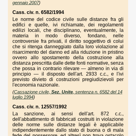
gennaio 2007
)
Cass. civ. n. 6582/1994
Le norme del codice civile sulle distanze fra gli
edifici e quelle, ivi richiamate, dei regolamenti
edilizi locali, che disciplinano, eventualmente, la
materia in modo diverso, fondano, nelle
controversie fra privati, il diritto soggettivo di colui
che si ritenga danneggiato dalla loro violazione al
risarcimento del danno ed alla riduzione in pristino
ovvero allo spostamento della costruzione alla
distanza prescritta dalle dette fonti normative, senza
che possa in contrario rilevare — almeno in via di
principio — il disposto dell'art. 2933 c.c., e l'ivi
previsto divieto di costruzioni pregiudizievoli per
l'economia nazionale.
(
Cassazione civile,
Sez. Unite
, sentenza n. 6582 del 14
luglio 1994
)
Cass. civ. n. 12557/1992
La sanzione, ai sensi dell'art. 872 c.c.,
dell'abbattimento di fabbricati costruiti in violazione
delle norme sulle distanze legali è applicabile
indipendentemente dallo stato di buona o di mala
fede del possessore, ed altresì non trova ostacolo