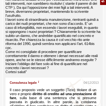
tali interventi, non sarebbero risolutivi ( stante il parere di dei
CTP ). Da qui l’opposizione dei miei figli a tali interventi. A
breve, diverranno proprietari, mantenendo lo scrivente
l’usufrutto.
I lavori sono di straordinaria manutenzione, rientranti quindi a
carico dei nudi proprietari, che non sono d’accordo. E’ un
caso di infungibilità, non essendo i lavori eseguibili, in quanto
si oppongono i nuovi proprietari ? Chiaramente lo scrivente ha
subito un danno, che andrebbe quantificato nel concreto e
risarcito. Per chiarezza la causa è col vecchio rito ante
riforma del 1990, quindi sembra non applicarsi l’art. 614bis
cpc.
Come mi consigliate di procedere per quantificare
correttamente il danno e ottenere i denari necessari alle reali
opere, anche se le stesse difficilmente andranno eseguite ?
Iniziare l’obbligo del fare solo al fine di quantificare nel
concreto i lavori necessari ?
Cortesi saluti”
i
Consulenza legale
04/12/2013
Il caso proposto vede un soggetto (Tizio) titolare di un
vero e proprio
diritto di credito ad una prestazione di
fare
, sulla base di una sentenza che si presume
passata in giudicato. In altre parole, la condanna