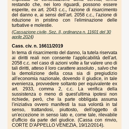
restando che, nei loro riguardi, possono essere
esperite, ex art. 2043 c.c., l'azione di risarcimento
del danno e, ai sensi dell'art. 2058 c.c., l'azione di
riduzione in pristino con l'eliminazione delle
turbative e molestie.
(
Cassazione civile, Sez. II, ordinanza n. 11601 del 30
aprile 2024
)
Cass. civ. n. 16611/2019
In tema di risarcimento del danno, la tutela riservata
ai diritti reali non consente l'applicabilità dell'art.
2058 c.c. nel caso di azioni volte a far valere uno di
tali diritti, atteso il loro carattere assoluto , salvo che
la demolizione della cosa sia di pregiudizio
all'economia nazionale, dovendo il giudice, in tale
evenienza, provvedere soltanto per equivalente ex
art. 2933, comma 2, c.c. La verifica della
sussistenza o meno di quest'ultima ipotesi non
richiede, però, che la parte obbligata assuma
l'iniziativa ovvero manifesti la sua volontà in tal
senso, trattandosi, piuttosto, dell'oggetto di
un'eccezione in senso lato e, come tale, rilevabile
d'ufficio da parte del giudice. (Cassa con rinvio,
CORTE D'APPELLO VENEZIA, 19/12/2014).