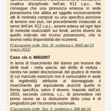
coattiva disciplinato nell'art. 612 c.p.c.. Ne
consegue che una pronuncia emessa in sede
possessoria che abbia ad oggetto esclusivamente
atti di molestia compiuti su una specifica porzione
di terreno non può, nel procedimento instaurato ai
sensi dell'art. 612 c.p.c., essere estesa ad ogni tipo
di molestie realizzabili sui fondi, anche diversi da
quello indicato nel ricorso possessorio, che si
trovino nella disponibilità dei ricorrenti.
(
Cassazione civile, Sez. III, sentenza n. 6665 del 23
marzo 2011
)
Cass. civ. n. 866/2007
In tema di risarcimento del danno per lesione dei
diritti reali - nella specie, del diritto di veduta -
rientra nei poteri discrezionali del giudice di merito
(il cui mancato esercizio non è censurabile in sede
di legittimità) attribuire al danneggiato il
risarcimento per equivalente anziché quello in
forma specifica, salvo il dovere, imposto dall'art.
2933, secondo comma, c.c., di provvedere nel
primo senso se la distruzione della cosa è di
pregiudizio per l'economia nazionale.
(
Cassazione civile, Sez. II, sentenza n. 866 del 16