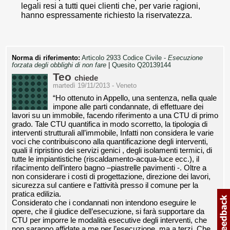
legali resi a tutti quei clienti che, per varie ragioni,
hanno espressamente richiesto la riservatezza.
Norma di riferimento:
Articolo 2933 Codice Civile -
Esecuzione
forzata degli obblighi di non fare
|
Quesito Q20139144
Teo
chiede
martedì 19/11/2013 - Veneto
“Ho ottenuto in Appello, una sentenza, nella quale
impone alle parti condannate, di effettuare dei
lavori su un immobile, facendo riferimento a una CTU di primo
grado. Tale CTU quantifica in modo scorretto, la tipologia di
interventi strutturali all’immobile, Infatti non considera le varie
voci che contribuiscono alla quantificazione degli interventi,
quali il ripristino dei servizi genici , degli isolamenti termici, di
tutte le impiantistiche (riscaldamento-acqua-luce ecc.), il
rifacimento dell’intero bagno –piastrelle pavimenti -. Oltre a
non considerare i costi di progettazione, direzione dei lavori,
sicurezza sul cantiere e l’attività presso il comune per la
pratica edilizia.
Considerato che i condannati non intendono eseguire le
opere, che il giudice dell’esecuzione, si farà supportare da
CTU per imporre le modalità esecutive degli interventi, che
non saranno affidate a me per l’esecuzione, ma a terzi. Che