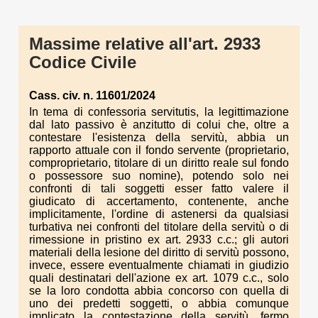
Massime relative all'art. 2933
Codice Civile
Cass. civ. n. 11601/2024
In tema di confessoria servitutis, la legittimazione
dal lato passivo è anzitutto di colui che, oltre a
contestare l'esistenza della servitù, abbia un
rapporto attuale con il fondo servente (proprietario,
comproprietario, titolare di un diritto reale sul fondo
o possessore suo nomine), potendo solo nei
confronti di tali soggetti esser fatto valere il
giudicato di accertamento, contenente, anche
implicitamente, l'ordine di astenersi da qualsiasi
turbativa nei confronti del titolare della servitù o di
rimessione in pristino ex art. 2933 c.c.; gli autori
materiali della lesione del diritto di servitù possono,
invece, essere eventualmente chiamati in giudizio
quali destinatari dell'azione ex art. 1079 c.c., solo
se la loro condotta abbia concorso con quella di
uno dei predetti soggetti, o abbia comunque
implicato la contestazione della servitù, fermo