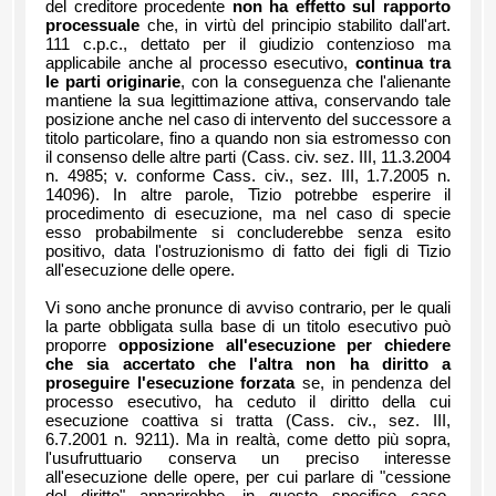
del creditore procedente
non ha effetto sul rapporto
processuale
che, in virtù del principio stabilito dall'art.
111 c.p.c., dettato per il giudizio contenzioso ma
applicabile anche al processo esecutivo,
continua tra
le parti originarie
, con la conseguenza che l'alienante
mantiene la sua legittimazione attiva, conservando tale
posizione anche nel caso di intervento del successore a
titolo particolare, fino a quando non sia estromesso con
il consenso delle altre parti (Cass. civ. sez. III, 11.3.2004
n. 4985; v. conforme Cass. civ., sez. III, 1.7.2005 n.
14096). In altre parole, Tizio potrebbe esperire il
procedimento di esecuzione, ma nel caso di specie
esso probabilmente si concluderebbe senza esito
positivo, data l'ostruzionismo di fatto dei figli di Tizio
all'esecuzione delle opere.
Vi sono anche pronunce di avviso contrario, per le quali
la parte obbligata sulla base di un titolo esecutivo può
proporre
opposizione all'esecuzione per chiedere
che sia accertato che l'altra non ha diritto a
proseguire l'esecuzione forzata
se, in pendenza del
processo esecutivo, ha ceduto il diritto della cui
esecuzione coattiva si tratta (Cass. civ., sez. III,
6.7.2001 n. 9211). Ma in realtà, come detto più sopra,
l'usufruttuario conserva un preciso interesse
all'esecuzione delle opere, per cui parlare di "cessione