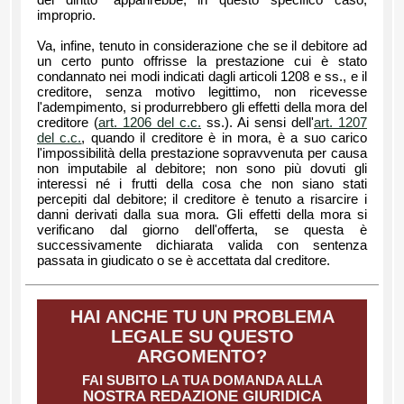
del diritto" apparirebbe, in questo specifico caso,
improprio.
Va, infine, tenuto in considerazione che se il debitore ad
un certo punto offrisse la prestazione cui è stato
condannato nei modi indicati dagli articoli 1208 e ss., e il
creditore, senza motivo legittimo, non ricevesse
l'adempimento, si produrrebbero gli effetti della mora del
creditore (
art. 1206 del c.c.
ss.). Ai sensi dell'
art. 1207
del c.c.
, quando il creditore è in mora, è a suo carico
l'impossibilità della prestazione sopravvenuta per causa
non imputabile al debitore; non sono più dovuti gli
interessi né i frutti della cosa che non siano stati
percepiti dal debitore; il creditore è tenuto a risarcire i
danni derivati dalla sua mora. Gli effetti della mora si
verificano dal giorno dell'offerta, se questa è
successivamente dichiarata valida con sentenza
passata in giudicato o se è accettata dal creditore.
HAI ANCHE TU UN PROBLEMA
LEGALE SU QUESTO
ARGOMENTO?
FAI SUBITO LA TUA DOMANDA ALLA
NOSTRA REDAZIONE GIURIDICA