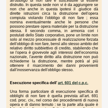
all'obbligo di non fare è suscettibile di essere
distrutto. In questa sede non vi è da aggiungere se
non che anche in questa ipotesi il .giudice dà
dirette istruzioni circa la distruzione dell'opera
compiuta violando l'obbligo di non fare ; essa
nomina eventualmente anche le persone che
possono prestare opera materiale per la distruzione
stessa. Il secondo comma, in armonia cori i
postulati dello Stato corporativo, pone un limite non
solo al mezzo processuale di realizzazione for­zata
dell'obbligo di non fare, bensì allo stesso ambito del
relativo diritto subbiettivo di credito, stabilendo che
se l'opera è giovevole agli interessi dell'economia
nazionale, l'avente diritto alla distruzione non può
richie­derne la distruzione, mentre potrà al più
ottenere il risarcimento dei danni provenienti
dall'inosservanza dell'obbligo stesso.
Esecuzione specifica dell’
art. 601 del c.p.c.
Una forma particolare di esecuzione specifica di
obblighi di non fare è quella prevista all'art. 691
cod. proc. civ., nel corso dei pro­cedimenti di nuova
opera e di danno temuto : se la parte alla quale è