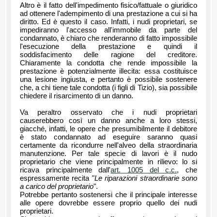
Altro è il fatto dell'impedimento fisico/fattuale o giuridico
ad ottenere l'adempimento di una prestazione a cui si ha
diritto. Ed è questo il caso. Infatti, i nudi proprietari, se
impediranno l'accesso all'immobile da parte del
condannato, è chiaro che renderanno di fatto impossibile
l'esecuzione della prestazione e quindi il
soddisfacimento delle ragione del creditore.
Chiaramente la condotta che rende impossibile la
prestazione è potenzialmente illecita: essa costituisce
una lesione ingiusta, e pertanto è possibile sostenere
che, a chi tiene tale condotta (i figli di Tizio), sia possibile
chiedere il risarcimento di un danno.
Va peraltro osservato che i nudi proprietari
causerebbero così un danno anche a loro stessi,
giacché, infatti, le opere che presumibilmente il debitore
è stato condannato ad eseguire saranno quasi
certamente da ricondurre nell'alveo della straordinaria
manutenzione. Per tale specie di lavori è il nudo
proprietario che viene principalmente in rilievo: lo si
ricava principalmente dall'
art. 1005 del c.c.
, che
espressamente recita "
Le riparazioni straordinarie sono
a carico del proprietario
".
Potrebbe pertanto sostenersi che il principale interesse
alle opere dovrebbe essere proprio quello dei nudi
proprietari.