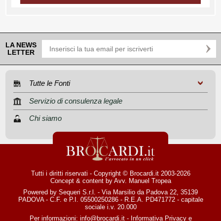
LA NEWS
LETTER
Tutte le Fonti
Servizio di consulenza legale
Chi siamo
Tutti i diritti riservati - Copyright © Brocardi.it 2003-2026
Concept & content by
Avv. Manuel Tropea
Powered by Sequeri S.r.l. - Via Marsilio da Padova 22, 35139
PADOVA - C.F. e P.I. 05500250286 - R.E.A. PD471772 - capitale
sociale i.v. 20.000
Per informazioni:
info@brocardi.it
-
Informativa Privacy
e