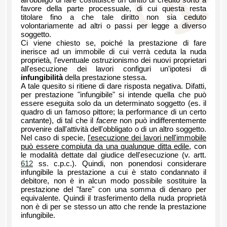
all'obbligo di fare costituisce un diritto di credito sorto a
favore della parte processuale, di cui questa resta
titolare fino a che tale diritto non sia ceduto
volontariamente ad altri o passi per legge a diverso
soggetto.
Ci viene chiesto se, poiché la prestazione di fare
inerisce ad un immobile di cui verrà ceduta la nuda
proprietà, l'eventuale ostruzionismo dei nuovi proprietari
all'esecuzione dei lavori configuri un'ipotesi di
infungibilità
della prestazione stessa.
A tale quesito si ritiene di dare risposta negativa. Difatti,
per prestazione "infungibile" si intende quella che può
essere eseguita solo da un determinato soggetto (es. il
quadro di un famoso pittore; la performance di un certo
cantante), di tal che il
facere
non può indifferentemente
provenire dall'attività dell'obbligato o di un altro soggetto.
Nel caso di specie,
l'esecuzione dei lavori nell'immobile
può essere compiuta da una qualunque ditta edile
, con
le modalità dettate dal giudice dell'esecuzione (v. artt.
612
ss. c.p.c.). Quindi, non ponendosi considerare
infungibile la prestazione a cui è stato condannato il
debitore, non è in alcun modo possibile sostituire la
prestazione del "fare" con una somma di denaro per
equivalente. Quindi il trasferimento della nuda proprietà
non è di per se stesso un atto che rende la prestazione
infungibile.