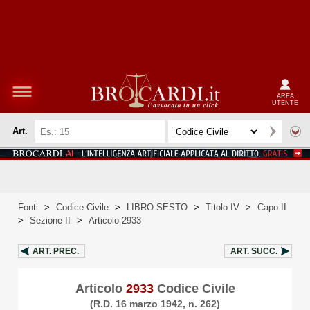
AREA
UTENTE
Art.
Fonti
>
Codice Civile
>
LIBRO SESTO
>
Titolo IV
>
Capo II
>
Sezione II
>
Articolo 2933
ART.
PREC.
ART.
SUCC.
Articolo
2933
Codice Civile
(R.D. 16 marzo 1942, n. 262)