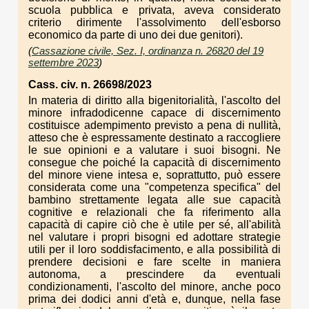
scuola pubblica e privata, aveva considerato
criterio dirimente l'assolvimento dell'esborso
economico da parte di uno dei due genitori).
(
Cassazione civile, Sez. I, ordinanza n. 26820 del 19
settembre 2023
)
Cass. civ. n. 26698/2023
In materia di diritto alla bigenitorialità, l'ascolto del
minore infradodicenne capace di discernimento
costituisce adempimento previsto a pena di nullità,
atteso che è espressamente destinato a raccogliere
le sue opinioni e a valutare i suoi bisogni. Ne
consegue che poiché la capacità di discernimento
del minore viene intesa e, soprattutto, può essere
considerata come una "competenza specifica" del
bambino strettamente legata alle sue capacità
cognitive e relazionali che fa riferimento alla
capacità di capire ciò che è utile per sé, all'abilità
nel valutare i propri bisogni ed adottare strategie
utili per il loro soddisfacimento, e alla possibilità di
prendere decisioni e fare scelte in maniera
autonoma, a prescindere da eventuali
condizionamenti, l'ascolto del minore, anche poco
prima dei dodici anni d'età e, dunque, nella fase