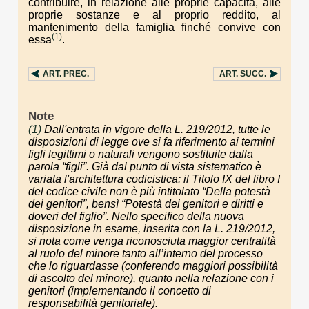
contribuire, in relazione alle proprie capacità, alle
proprie sostanze e al proprio reddito, al
mantenimento della famiglia finché convive con
(1)
essa
.
ART.
PREC.
ART.
SUCC.
Note
(1)
Dall'entrata in vigore della L. 219/2012, tutte le
disposizioni di legge ove si fa riferimento ai termini
figli legittimi o naturali vengono sostituite dalla
parola “figli”. Già dal punto di vista sistematico è
variata l'architettura codicistica: il Titolo IX del libro I
del codice civile non è più intitolato “Della potestà
dei genitori”, bensì “Potestà dei genitori e diritti e
doveri del figlio”. Nello specifico della nuova
disposizione in esame, inserita con la L. 219/2012,
si nota come venga riconosciuta maggior centralità
al ruolo del minore tanto all’interno del processo
che lo riguardasse (conferendo maggiori possibilità
di ascolto del minore), quanto nella relazione con i
genitori (implementando il concetto di
responsabilità genitoriale).