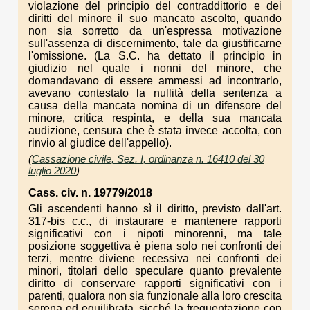
violazione del principio del contraddittorio e dei
diritti del minore il suo mancato ascolto, quando
non sia sorretto da un'espressa motivazione
sull'assenza di discernimento, tale da giustificarne
l'omissione. (La S.C. ha dettato il principio in
giudizio nel quale i nonni del minore, che
domandavano di essere ammessi ad incontrarlo,
avevano contestato la nullità della sentenza a
causa della mancata nomina di un difensore del
minore, critica respinta, e della sua mancata
audizione, censura che è stata invece accolta, con
rinvio al giudice dell'appello).
(
Cassazione civile, Sez. I, ordinanza n. 16410 del 30
luglio 2020
)
Cass. civ. n. 19779/2018
Gli ascendenti hanno sì il diritto, previsto dall'art.
317-bis c.c., di instaurare e mantenere rapporti
significativi con i nipoti minorenni, ma tale
posizione soggettiva è piena solo nei confronti dei
terzi, mentre diviene recessiva nei confronti dei
minori, titolari dello speculare quanto prevalente
diritto di conservare rapporti significativi con i
parenti, qualora non sia funzionale alla loro crescita
serena ed equilibrata, sicché la frequentazione con