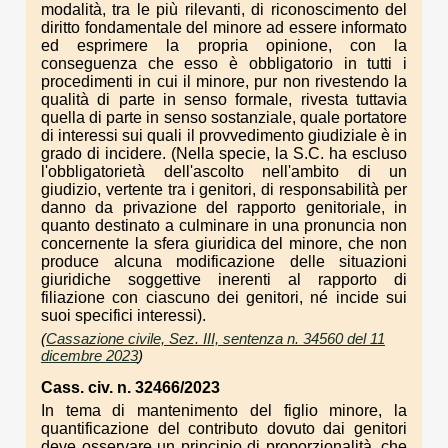
modalità, tra le più rilevanti, di riconoscimento del
diritto fondamentale del minore ad essere informato
ed esprimere la propria opinione, con la
conseguenza che esso è obbligatorio in tutti i
procedimenti in cui il minore, pur non rivestendo la
qualità di parte in senso formale, rivesta tuttavia
quella di parte in senso sostanziale, quale portatore
di interessi sui quali il provvedimento giudiziale è in
grado di incidere. (Nella specie, la S.C. ha escluso
l'obbligatorietà dell'ascolto nell'ambito di un
giudizio, vertente tra i genitori, di responsabilità per
danno da privazione del rapporto genitoriale, in
quanto destinato a culminare in una pronuncia non
concernente la sfera giuridica del minore, che non
produce alcuna modificazione delle situazioni
giuridiche soggettive inerenti al rapporto di
filiazione con ciascuno dei genitori, né incide sui
suoi specifici interessi).
(
Cassazione civile, Sez. III, sentenza n. 34560 del 11
dicembre 2023
)
Cass. civ. n. 32466/2023
In tema di mantenimento del figlio minore, la
quantificazione del contributo dovuto dai genitori
deve osservare un principio di proporzionalità, che