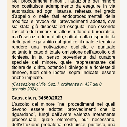
Nei procedimenti minorili, l'audizione del minore
non costituisce adempimento da eseguire in via
automatica ad ogni istanza, reiterata nel grado
d'appello o nelle fasi endoprocedimentali della
modifica e revoca dei provvedimenti adottati, ove
sia stata già disposta ed eseguita, non essendo
l'ascolto del minore un atto istruttorio o burocratico,
ma l'esercizio di un diritto, sottratto alla disponibilità
delle parti e garantito dal giudice, il quale è tenuto a
rendere una motivazione esplicita e puntuale
soltanto in caso di totale omissione dell'ascolto o di
richiesta in tal senso proveniente dal curatore
speciale del minore, quale rappresentante del
titolare del diritto, potendo il diniego alle richieste di
rinnovo, fuori dalle ipotesi sopra indicate, essere
anche implicito.
(
Cassazione civile, Sez. I, ordinanza n. 437 del 8
gennaio 2024
)
Cass. civ. n. 34560/2023
L'ascolto del minore "nei procedimenti nei quali
devono essere adottati provvedimenti che lo
riguardano", lungi dall'avere valenza meramente
processuale, quale elemento, pur necessario,
dell'istruzione probatoria, costituisce, piuttosto, una