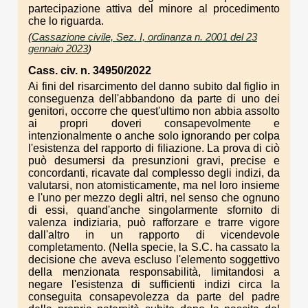
partecipazione attiva del minore al procedimento
che lo riguarda.
(
Cassazione civile, Sez. I, ordinanza n. 2001 del 23
gennaio 2023
)
Cass. civ. n. 34950/2022
Ai fini del risarcimento del danno subito dal figlio in
conseguenza dell'abbandono da parte di uno dei
genitori, occorre che quest'ultimo non abbia assolto
ai propri doveri consapevolmente e
intenzionalmente o anche solo ignorando per colpa
l'esistenza del rapporto di filiazione. La prova di ciò
può desumersi da presunzioni gravi, precise e
concordanti, ricavate dal complesso degli indizi, da
valutarsi, non atomisticamente, ma nel loro insieme
e l'uno per mezzo degli altri, nel senso che ognuno
di essi, quand'anche singolarmente sfornito di
valenza indiziaria, può rafforzare e trarre vigore
dall'altro in un rapporto di vicendevole
completamento. (Nella specie, la S.C. ha cassato la
decisione che aveva escluso l'elemento soggettivo
della menzionata responsabilità, limitandosi a
negare l'esistenza di sufficienti indizi circa la
conseguita consapevolezza da parte del padre