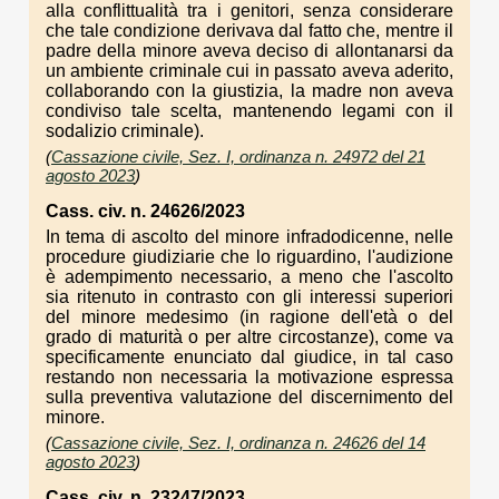
alla conflittualità tra i genitori, senza considerare
che tale condizione derivava dal fatto che, mentre il
padre della minore aveva deciso di allontanarsi da
un ambiente criminale cui in passato aveva aderito,
collaborando con la giustizia, la madre non aveva
condiviso tale scelta, mantenendo legami con il
sodalizio criminale).
(
Cassazione civile, Sez. I, ordinanza n. 24972 del 21
agosto 2023
)
Cass. civ. n. 24626/2023
In tema di ascolto del minore infradodicenne, nelle
procedure giudiziarie che lo riguardino, l'audizione
è adempimento necessario, a meno che l'ascolto
sia ritenuto in contrasto con gli interessi superiori
del minore medesimo (in ragione dell'età o del
grado di maturità o per altre circostanze), come va
specificamente enunciato dal giudice, in tal caso
restando non necessaria la motivazione espressa
sulla preventiva valutazione del discernimento del
minore.
(
Cassazione civile, Sez. I, ordinanza n. 24626 del 14
agosto 2023
)
Cass. civ. n. 23247/2023