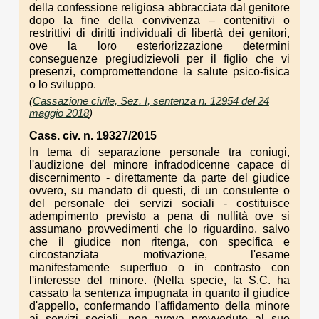
della confessione religiosa abbracciata dal genitore
dopo la fine della convivenza – contenitivi o
restrittivi di diritti individuali di libertà dei genitori,
ove la loro esteriorizzazione determini
conseguenze pregiudizievoli per il figlio che vi
presenzi, compromettendone la salute psico-fisica
o lo sviluppo.
(
Cassazione civile, Sez. I, sentenza n. 12954 del 24
maggio 2018
)
Cass. civ. n. 19327/2015
In tema di separazione personale tra coniugi,
l'audizione del minore infradodicenne capace di
discernimento - direttamente da parte del giudice
ovvero, su mandato di questi, di un consulente o
del personale dei servizi sociali - costituisce
adempimento previsto a pena di nullità ove si
assumano provvedimenti che lo riguardino, salvo
che il giudice non ritenga, con specifica e
circostanziata motivazione, l'esame
manifestamente superfluo o in contrasto con
l'interesse del minore. (Nella specie, la S.C. ha
cassato la sentenza impugnata in quanto il giudice
d'appello, confermando l'affidamento della minore
ai servizi sociali, non aveva provveduto al suo