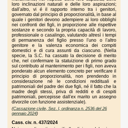
loro inclinazioni naturali e delle loro aspirazioni;
dall'altro, vi é il rapporto interno tra i genitori,
governato dal principio di proporzionalità, in base al
quale i genitori devono adempiere ai loro obblighi
nei confronti dei figli, in proporzione alle rispettive
sostanze e secondo la propria capacità di lavoro,
professionale o casalingo, valutando altresì i tempi
di permanenza del figlio presso l'uno o l'altro
genitore e la valenza economica dei compiti
domestici e di cura assunti da ciascuno. (Nella
specie, la S.C. ha cassato la decisione di merito
che, nel confermare la statuizione di primo grado
sul contributo al mantenimento per i figli, non aveva
ponderato alcun elemento concreto per verificare il
principio di proporzionalità, non prendendo in
considerazione nè le condizioni reddituali e
patrimoniali del padre dei due figli, né il fatto che la
madre degli stessi, priva di redditi e di cespiti
patrimoniali, percepisse dall'ex marito un assegno
divorzile con funzione assistenziale).
(
Cassazione civile, Sez. I, ordinanza n. 2536 del 26
gennaio 2024
)
Cass. civ. n. 437/2024