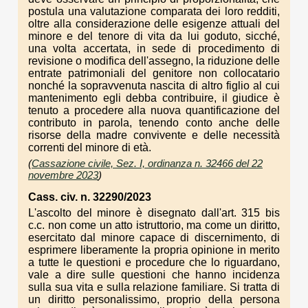
postula una valutazione comparata dei loro redditi,
oltre alla considerazione delle esigenze attuali del
minore e del tenore di vita da lui goduto, sicché,
una volta accertata, in sede di procedimento di
revisione o modifica dell'assegno, la riduzione delle
entrate patrimoniali del genitore non collocatario
nonché la sopravvenuta nascita di altro figlio al cui
mantenimento egli debba contribuire, il giudice è
tenuto a procedere alla nuova quantificazione del
contributo in parola, tenendo conto anche delle
risorse della madre convivente e delle necessità
correnti del minore di età.
(
Cassazione civile, Sez. I, ordinanza n. 32466 del 22
novembre 2023
)
Cass. civ. n. 32290/2023
L'ascolto del minore è disegnato dall'art. 315 bis
c.c. non come un atto istruttorio, ma come un diritto,
esercitato dal minore capace di discernimento, di
esprimere liberamente la propria opinione in merito
a tutte le questioni e procedure che lo riguardano,
vale a dire sulle questioni che hanno incidenza
sulla sua vita e sulla relazione familiare. Si tratta di
un diritto personalissimo, proprio della persona