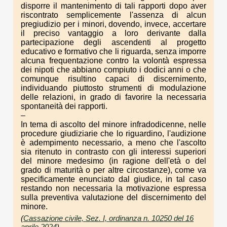
disporre il mantenimento di tali rapporti dopo aver
riscontrato semplicemente l'assenza di alcun
pregiudizio per i minori, dovendo, invece, accertare
il preciso vantaggio a loro derivante dalla
partecipazione degli ascendenti al progetto
educativo e formativo che li riguarda, senza imporre
alcuna frequentazione contro la volontà espressa
dei nipoti che abbiano compiuto i dodici anni o che
comunque risultino capaci di discernimento,
individuando piuttosto strumenti di modulazione
delle relazioni, in grado di favorire la necessaria
spontaneità dei rapporti.
–
In tema di ascolto del minore infradodicenne, nelle
procedure giudiziarie che lo riguardino, l'audizione
è adempimento necessario, a meno che l'ascolto
sia ritenuto in contrasto con gli interessi superiori
del minore medesimo (in ragione dell'età o del
grado di maturità o per altre circostanze), come va
specificamente enunciato dal giudice, in tal caso
restando non necessaria la motivazione espressa
sulla preventiva valutazione del discernimento del
minore.
(
Cassazione civile, Sez. I, ordinanza n. 10250 del 16
aprile 2024
)