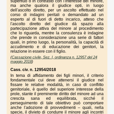
superfluo o in contrasto con l'interesse del minore,
ma anche qualora il giudice opti, in luogo
dell'ascolto diretto, per un ascolto effettuato nel
corso di indagini peritali o demandato ad un
esperto al di fuori di detto incarico, atteso che
l'ascolto diretto del giudice dà spazio alla
partecipazione attiva del minore al procedimento
che lo riguarda, mentre la consulenza è indagine
che prende in considerazione una serie di fattori
quali, in primo luogo, la personalità, la capacità di
accudimento e di educazione dei genitori, la
relazione in essere con il figlio.
(
Cassazione civile, Sez. I, ordinanza n. 12957 del 24
maggio 2018
)
Cass. civ. n. 12954/2018
In tema di affidamento dei figli minori, il criterio
fondamentale cui deve attenersi il giudice nel
fissare le relative modalità, in caso di conflitto
genitoriale, è quello del superiore interesse della
prole, stante il preminente diritto del minore ad una
crescita sana ed equilibrata, sicché il
perseguimento di tale obiettivo può comportare
anche l'adozione di provvedimenti – quali, nella
specie, il divieto di condurre il minore agli incontri