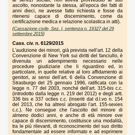
ascolto, nonostante la stessa, all'epoca dei fatti di
anni dieci, ne avesse fatto richiesta e fosse da
ritenersi capace di discernimento, come da
certificazione medica e relazione scolastica in atti).
(
Cassazione civile, Sez. I, sentenza n. 19327 del 29
settembre 2015
)
Cass. civ. n. 6129/2015
L'audizione dei minori, già prevista nell'art. 12 della
Convenzione di New York sui diritti del fanciullo, è
divenuta un adempimento necessario nelle
procedure giudiziarie che li riguardino ed, in
particolare, in quelle relative al loro affidamento ai
genitori, ai sensi dell'art. 6 della Convenzione di
Strasburgo del 25 gennaio 1996, ratificata con la
legge n. 77 del 2003, nonché dell'art. 315-bis c.c.
(introdotto dalla legge n. 219 del 2012) e degli artt.
336 bis e 337 octies c.c. (inseriti dal d.l.vo n. 154
del 2013, che ha altresì abrogato l'art. 155-sexies
c.c.). Ne consegue che l'ascolto del minore di
almeno dodici anni, e anche di età minore ove
capace di discernimento, costituisce una modalità,
tra le più rilevanti, di riconoscimento del suo diritto
fondamentale ad essere informato e ad esprimere