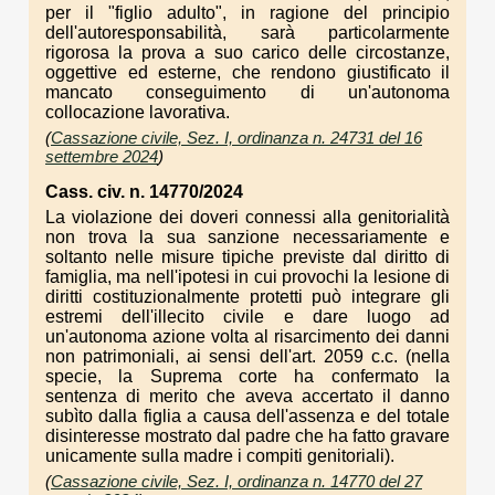
per il "figlio adulto", in ragione del principio
dell'autoresponsabilità, sarà particolarmente
rigorosa la prova a suo carico delle circostanze,
oggettive ed esterne, che rendono giustificato il
mancato conseguimento di un'autonoma
collocazione lavorativa.
(
Cassazione civile, Sez. I, ordinanza n. 24731 del 16
settembre 2024
)
Cass. civ. n. 14770/2024
La violazione dei doveri connessi alla genitorialità
non trova la sua sanzione necessariamente e
soltanto nelle misure tipiche previste dal diritto di
famiglia, ma nell'ipotesi in cui provochi la lesione di
diritti costituzionalmente protetti può integrare gli
estremi dell'illecito civile e dare luogo ad
un'autonoma azione volta al risarcimento dei danni
non patrimoniali, ai sensi dell'art. 2059 c.c. (nella
specie, la Suprema corte ha confermato la
sentenza di merito che aveva accertato il danno
subìto dalla figlia a causa dell'assenza e del totale
disinteresse mostrato dal padre che ha fatto gravare
unicamente sulla madre i compiti genitoriali).
(
Cassazione civile, Sez. I, ordinanza n. 14770 del 27