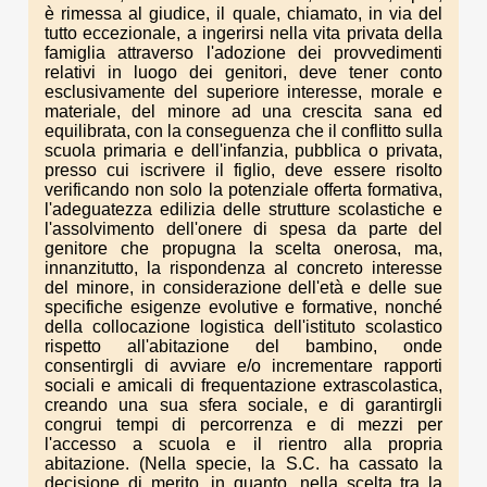
è rimessa al giudice, il quale, chiamato, in via del
tutto eccezionale, a ingerirsi nella vita privata della
famiglia attraverso l'adozione dei provvedimenti
relativi in luogo dei genitori, deve tener conto
esclusivamente del superiore interesse, morale e
materiale, del minore ad una crescita sana ed
equilibrata, con la conseguenza che il conflitto sulla
scuola primaria e dell'infanzia, pubblica o privata,
presso cui iscrivere il figlio, deve essere risolto
verificando non solo la potenziale offerta formativa,
l'adeguatezza edilizia delle strutture scolastiche e
l'assolvimento dell'onere di spesa da parte del
genitore che propugna la scelta onerosa, ma,
innanzitutto, la rispondenza al concreto interesse
del minore, in considerazione dell'età e delle sue
specifiche esigenze evolutive e formative, nonché
della collocazione logistica dell'istituto scolastico
rispetto all'abitazione del bambino, onde
consentirgli di avviare e/o incrementare rapporti
sociali e amicali di frequentazione extrascolastica,
creando una sua sfera sociale, e di garantirgli
congrui tempi di percorrenza e di mezzi per
l'accesso a scuola e il rientro alla propria
abitazione. (Nella specie, la S.C. ha cassato la
decisione di merito, in quanto, nella scelta tra la