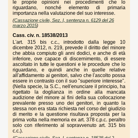
le proprie opinioni nei procedimenti che lo
riguardano, nonché elemento di primaria
importanza nella valutazione del suo interesse.
(
Cassazione civile, Sez. I, sentenza n. 6129 del 26
marzo 2015
)
Cass. civ. n. 18538/2013
L'art. 315 bis c.c., introdotto dalla legge 10
dicembre 2012, n. 219, prevede il diritto del minore
che abbia compiuto gli anni dodici, e anche di età
inferiore, ove capace di discernimento, di essere
ascoltato in tutte le questioni e le procedure che lo
riguardano, e quindi anche in quelle relative
all'affidamento ai genitori, salvo che l'ascolto possa
essere in contrasto con il suo "superiore interesse".
(Nella specie, la S.C., nell'enunciare il principio, ha
rigettato la doglianza in ordine alla mancata
audizione del minore ai fini della sua collocazione
prevalente presso uno dei genitori, in quanto la
stessa non era stata richiesta nel corso del giudizio
di merito e la questione risultava proposta per la
prima volta nella memoria ex art. 378 c.p.c. peraltro
solo con riferimento al sopravvenuto art. 315 bis
c.c.).
(
Cassazione civile, Sez. I, sentenza n. 18538 del 2