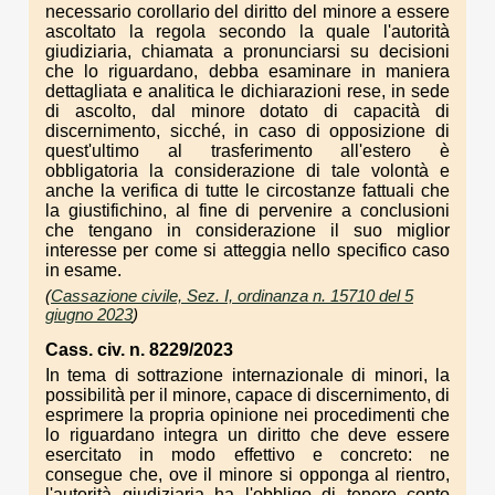
necessario corollario del diritto del minore a essere
ascoltato la regola secondo la quale l'autorità
giudiziaria, chiamata a pronunciarsi su decisioni
che lo riguardano, debba esaminare in maniera
dettagliata e analitica le dichiarazioni rese, in sede
di ascolto, dal minore dotato di capacità di
discernimento, sicché, in caso di opposizione di
quest'ultimo al trasferimento all'estero è
obbligatoria la considerazione di tale volontà e
anche la verifica di tutte le circostanze fattuali che
la giustifichino, al fine di pervenire a conclusioni
che tengano in considerazione il suo miglior
interesse per come si atteggia nello specifico caso
in esame.
(
Cassazione civile, Sez. I, ordinanza n. 15710 del 5
giugno 2023
)
Cass. civ. n. 8229/2023
In tema di sottrazione internazionale di minori, la
possibilità per il minore, capace di discernimento, di
esprimere la propria opinione nei procedimenti che
lo riguardano integra un diritto che deve essere
esercitato in modo effettivo e concreto: ne
consegue che, ove il minore si opponga al rientro,
l'autorità giudiziaria ha l'obbligo di tenere conto