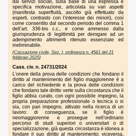
dai servizi sociali, sulla base di una espressa e
specifica motivazione, articolata su vari aspetti
(manifesta superfluità, ascolto già effettuato da
esperti, contrasto con l'interesse dei minori), così
come consentito dal secondo periodo del comma 1
dell'art. 336-bis c.c., e come ammesso dalla
giurisprudenza di legittimità per derogare ad un
adempimento altrimenti ritenuto essenziale ed
ineliminabile.
(
Cassazione civile, Sez. I, ordinanza n. 4561 del 21
febbraio 2025
)
Cass. civ. n. 24731/2024
L'onere della prova delle condizioni che fondano il
diritto al mantenimento del figlio maggiorenne è a
carico del richiedente e la prova delle condizioni
che fondano tale diritto verte sulla circostanza che il
figlio abbia curato, con ogni possibile impegno, la
propria preparazione professionale o tecnica o si
sia, con pari impegno, attivato nella ricerca di un
lavoro: di conseguenza, se il figlio è
neomaggiorenne e prosegue nell'ordinario
percorso di studi superiori o universitari o di
specializzazione, già questa circostanza è idonea a
fondare il suo diritto al mantenimento; viceversa,