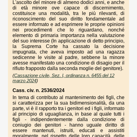
L'ascolto del minore di almeno dodici anni, e anche
di età minore ove capace di discernimento,
costituisce una modalità, tra le più rilevanti, di
riconoscimento del suo diritto fondamentale ad
essere informato e ad esprimere le proprie opinioni
nei procedimenti che lo riguardano, nonché
elemento di primaria importanza nella valutazione
del suo interesse (In applicazione di detto principio,
la Suprema Corte ha cassato la decisione
impugnata, che aveva imposto ad una ragazza
sedicenne le visite al padre, sebbene la minore
avesse manifestato una condizione di disagio per il
rifiuto frapposto dalla seconda moglie del genitore).
(
Cassazione civile, Sez. I, ordinanza n. 6455 del 12
marzo 2024
)
Cass. civ. n. 2536/2024
In tema di contributo al mantenimento dei figli, che
si caratterizza per la sua bidimensionalità, da una
parte, vi è il rapporto tra i genitori ed i figli, informato
al principio di uguaglianza, in base al quale tutti i
figli - indipendentemente dalla condizione di
coniugio dei genitori - hanno uguale diritto di
essere mantenuti, istruiti, educati e assistiti
moralmente, nel rispetto delle loro capacità, delle