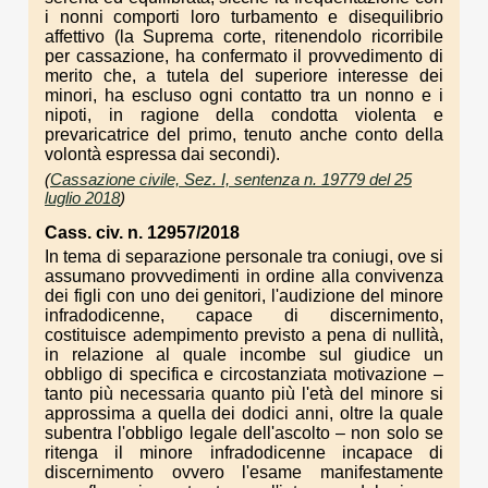
i nonni comporti loro turbamento e disequilibrio
affettivo (la Suprema corte, ritenendolo ricorribile
per cassazione, ha confermato il provvedimento di
merito che, a tutela del superiore interesse dei
minori, ha escluso ogni contatto tra un nonno e i
nipoti, in ragione della condotta violenta e
prevaricatrice del primo, tenuto anche conto della
volontà espressa dai secondi).
(
Cassazione civile, Sez. I, sentenza n. 19779 del 25
luglio 2018
)
Cass. civ. n. 12957/2018
In tema di separazione personale tra coniugi, ove si
assumano provvedimenti in ordine alla convivenza
dei figli con uno dei genitori, l'audizione del minore
infradodicenne, capace di discernimento,
costituisce adempimento previsto a pena di nullità,
in relazione al quale incombe sul giudice un
obbligo di specifica e circostanziata motivazione –
tanto più necessaria quanto più l'età del minore si
approssima a quella dei dodici anni, oltre la quale
subentra l'obbligo legale dell'ascolto – non solo se
ritenga il minore infradodicenne incapace di
discernimento ovvero l'esame manifestamente