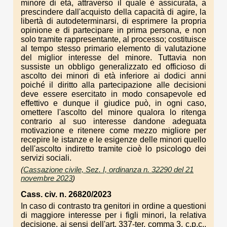
minore di età, attraverso il quale è assicurata, a
prescindere dall'acquisto della capacità di agire, la
libertà di autodeterminarsi, di esprimere la propria
opinione e di partecipare in prima persona, e non
solo tramite rappresentante, al processo; costituisce
al tempo stesso primario elemento di valutazione
del miglior interesse del minore. Tuttavia non
sussiste un obbligo generalizzato ed officioso di
ascolto dei minori di età inferiore ai dodici anni
poiché il diritto alla partecipazione alle decisioni
deve essere esercitato in modo consapevole ed
effettivo e dunque il giudice può, in ogni caso,
omettere l'ascolto del minore qualora lo ritenga
contrario al suo interesse dandone adeguata
motivazione e ritenere come mezzo migliore per
recepire le istanze e le esigenze delle minori quello
dell'ascolto indiretto tramite cioè lo psicologo dei
servizi sociali.
(
Cassazione civile, Sez. I, ordinanza n. 32290 del 21
novembre 2023
)
Cass. civ. n. 26820/2023
In caso di contrasto tra genitori in ordine a questioni
di maggiore interesse per i figli minori, la relativa
decisione, ai sensi dell'art. 337-ter, comma 3, c.p.c.,