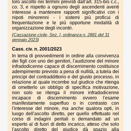
loro ascolto nei termini previsti dall'art. 315-bis c.c.,
co. 3, e rispetto a ognuno degli ascendenti aventi
interesse a mantenere rapporti significativi con i
nipoti minorenni - i sistemi più proficui di
frequentazione e le più opportune modalità di
organizzazione degli incontri.
(
Cassazione civile, Sez. I, ordinanza n. 2881 del 31
gennaio 2023
)
Cass. civ. n. 2001/2023
In tema di provvedimenti in ordine alla convivenza
dei figli con uno dei genitori, l'audizione del minore
infradodicenne capace di discernimento costituisce
adempimento previsto a pena di nullità, a tutela dei
principi del contraddittorio e del giusto processo, in
relazione al quale incombe sul giudice che ritenga
di ometterlo un obbligo di specifica motivazione,
non solo se ritenga il minore infradodicenne
incapace di discernimento ovvero l'esame
manifestamente superfluo o in contrasto con
l'interesse del minore, ma anche qualora opti, in
luogo dell'ascolto diretto, per quello effettuato nel
corso di indagini peritali o demandato ad un
esperto al di fuori di detto incarico, atteso che solo
l'ascolto diretto del giudice dà spazio alla