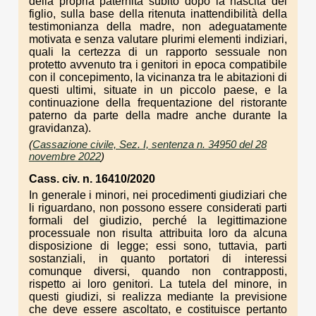
della propria paternità subito dopo la nascita del
figlio, sulla base della ritenuta inattendibilità della
testimonianza della madre, non adeguatamente
motivata e senza valutare plurimi elementi indiziari,
quali la certezza di un rapporto sessuale non
protetto avvenuto tra i genitori in epoca compatibile
con il concepimento, la vicinanza tra le abitazioni di
questi ultimi, situate in un piccolo paese, e la
continuazione della frequentazione del ristorante
paterno da parte della madre anche durante la
gravidanza).
(
Cassazione civile, Sez. I, sentenza n. 34950 del 28
novembre 2022
)
Cass. civ. n. 16410/2020
In generale i minori, nei procedimenti giudiziari che
li riguardano, non possono essere considerati parti
formali del giudizio, perché la legittimazione
processuale non risulta attribuita loro da alcuna
disposizione di legge; essi sono, tuttavia, parti
sostanziali, in quanto portatori di interessi
comunque diversi, quando non contrapposti,
rispetto ai loro genitori. La tutela del minore, in
questi giudizi, si realizza mediante la previsione
che deve essere ascoltato, e costituisce pertanto