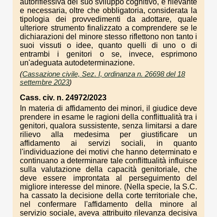
autoriflessiva del suo sviluppo cognitivo, è rilevante
e necessaria, oltre che obbligatoria, considerata la
tipologia dei provvedimenti da adottare, quale
ulteriore strumento finalizzato a comprendere se le
dichiarazioni del minore stesso riflettono non tanto i
suoi vissuti o idee, quanto quelli di uno o di
entrambi i genitori o se, invece, esprimono
un'adeguata autodeterminazione.
(
Cassazione civile, Sez. I, ordinanza n. 26698 del 18
settembre 2023
)
Cass. civ. n. 24972/2023
In materia di affidamento dei minori, il giudice deve
prendere in esame le ragioni della conflittualità tra i
genitori, qualora sussistente, senza limitarsi a dare
rilievo alla medesima per giustificare un
affidamento ai servizi sociali, in quanto
l'individuazione dei motivi che hanno determinato e
continuano a determinare tale conflittualità influisce
sulla valutazione della capacità genitoriale, che
deve essere improntata al perseguimento del
migliore interesse del minore. (Nella specie, la S.C.
ha cassato la decisione della corte territoriale che,
nel confermare l'affidamento della minore al
servizio sociale, aveva attribuito rilevanza decisiva