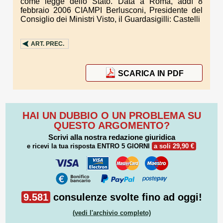
come legge dello Stato. Data a Roma, addì 8
febbraio 2006 CIAMPI Berlusconi, Presidente del
Consiglio dei Ministri Visto, il Guardasigilli: Castelli
ART.
PREC.
SCARICA IN PDF
HAI UN DUBBIO O UN PROBLEMA SU
QUESTO ARGOMENTO?
Scrivi alla nostra redazione giuridica
e ricevi la tua risposta
ENTRO 5 GIORNI
a soli 29,90 €
9.581
consulenze svolte fino ad oggi!
(vedi l'archivio completo)