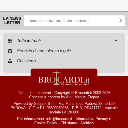
LA NEWS
LETTER
Tutte le Fonti
Servizio di consulenza legale
Chi siamo
Tutti i diritti riservati - Copyright © Brocardi.it 2003-2026
Concept & content by
Avv. Manuel Tropea
Powered by Sequeri S.r.l. - Via Marsilio da Padova 22, 35139
PADOVA - C.F. e P.I. 05500250286 - R.E.A. PD471772 - capitale
sociale i.v. 20.000
Per informazioni:
info@brocardi.it
-
Informativa Privacy
e
Cookie Policy
-
Chi siamo
-
Archivio